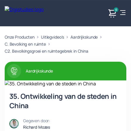
0
Onze Producten
Uitlegvideo's
Aardrijkskunde
Exacte
Taalvakken
Maatschappijvakken
Producten
vakken
C. Bevolking en ruimte
Geen
Geen vakken.
C2. Bevolkingsgroei en ruimtegebrek in China
Geen
vakken.
vakken.
Aardrijkskunde
35. Ontwikkeling van de steden in
China
Gegeven door:
Richard Mozes