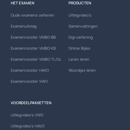
HET EXAMEN
PRODUCTEN
Oude examens oefenen
Uitlegvideo's
Examenuitslag
Samenvattingen
Examenrooster VMBO-BB
Digi-oefening
Examenrooster VMBO-KB
Online Bijles
Examenrooster VMBO-TL/GL
Leren leren
Examenrooster HAVO
Woordjes leren
Examenrooster VWO
VOORDEELPAKKETTEN
Uitlegvideo's VWO
Uitlegvideo's HAVO