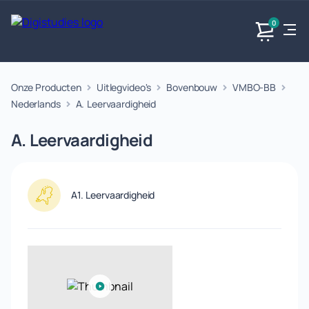
0
Onze Producten
Uitlegvideo's
Bovenbouw
VMBO-BB
Exacte
Taalvakken
Maatschappijvakken
Producten
vakken
Nederlands
A. Leervaardigheid
Geen
Geen vakken.
Geen
vakken.
A. Leervaardigheid
vakken.
A1. Leervaardigheid