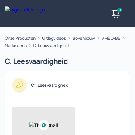
0
Onze Producten
Uitlegvideo's
Bovenbouw
VMBO-BB
Exacte
Taalvakken
Maatschappijvakken
Producten
vakken
Nederlands
C. Leesvaardigheid
Geen
Geen vakken.
Geen
vakken.
C. Leesvaardigheid
vakken.
C1. Leesvaardigheid