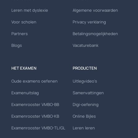
Leren met dyslexie
Algemene voorwaarden
Voor scholen
Privacy verklaring
Partners
Betalingsmogelijkheden
Blogs
Vacaturebank
HET EXAMEN
PRODUCTEN
Oude examens oefenen
Uitlegvideo's
Examenuitslag
Samenvattingen
Examenrooster VMBO-BB
Digi-oefening
Examenrooster VMBO-KB
Online Bijles
Examenrooster VMBO-TL/GL
Leren leren