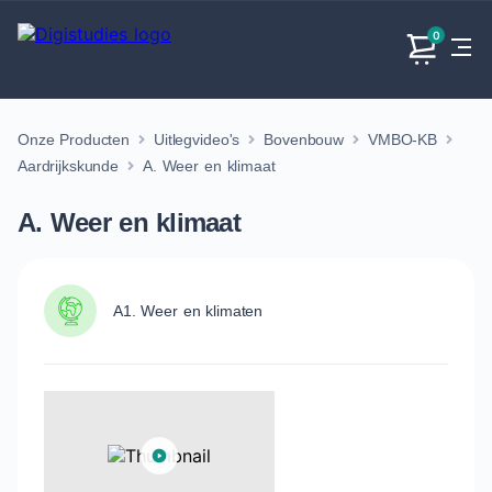
0
Onze Producten
Uitlegvideo's
Bovenbouw
VMBO-KB
Exacte
Taalvakken
Maatschappijvakken
Producten
vakken
Aardrijkskunde
A. Weer en klimaat
Geen
Geen vakken.
Geen
vakken.
A. Weer en klimaat
vakken.
A1. Weer en klimaten