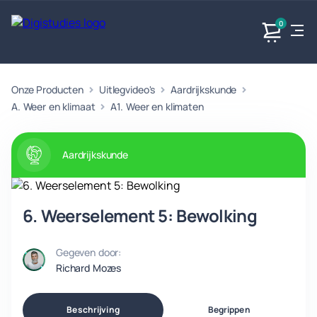
0
Onze Producten
Uitlegvideo's
Aardrijkskunde
Exacte
Taalvakken
Maatschappijvakken
Producten
vakken
A. Weer en klimaat
A1. Weer en klimaten
Geen
Geen vakken.
Geen
vakken.
vakken.
Aardrijkskunde
6. Weerselement 5: Bewolking
Gegeven door:
Richard Mozes
Beschrijving
Begrippen