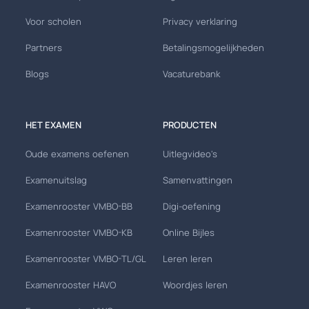
Voor scholen
Privacy verklaring
Partners
Betalingsmogelijkheden
Blogs
Vacaturebank
HET EXAMEN
PRODUCTEN
Oude examens oefenen
Uitlegvideo's
Examenuitslag
Samenvattingen
Examenrooster VMBO-BB
Digi-oefening
Examenrooster VMBO-KB
Online Bijles
Examenrooster VMBO-TL/GL
Leren leren
Examenrooster HAVO
Woordjes leren