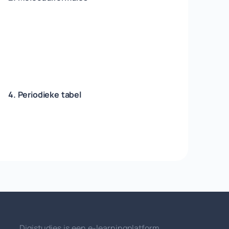
4. Periodieke tabel
Digistudies is een e-learningplatform