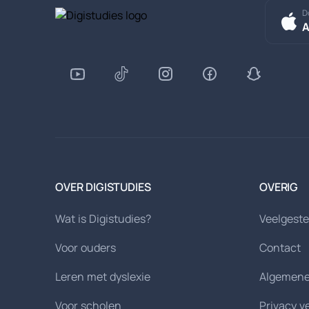
D
A
OVER DIGISTUDIES
OVERIG
Wat is Digistudies?
Veelgeste
Voor ouders
Contact
Leren met dyslexie
Algemene
Voor scholen
Privacy v