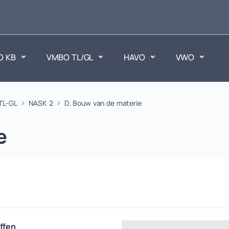
O KB
VMBO TL/GL
HAVO
VWO
en
TL-GL
NASK 2
D. Bouw van de materie
Maatschappijvakken
ken.
Geen vakken.
e
ffen