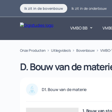
Ik zit in de bovenbouw
Ik zit in de onderbouw
VMBO BB
VMB
Exacte vakken
Onze Producten
Uitlegvideo's
Bovenbouw
Taalvakk
VMBO-
Geen vakken.
Geen vak
D. Bouw van de materi
D1. Bouw van de materie
1. Bouw van sto