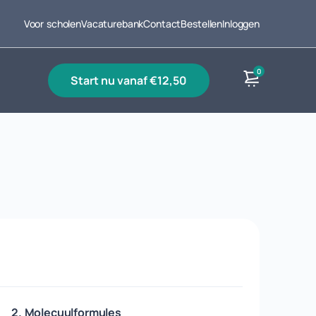
Voor scholen
Vacaturebank
Contact
Bestellen
Inloggen
0
start nu vanaf €12,50
Producten
2. Molecuulformules