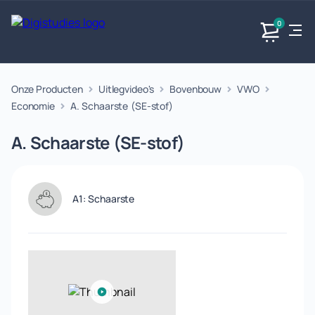
0
Onze Producten
Uitlegvideo's
Bovenbouw
VWO
Exacte
Taalvakken
Maatschappijvakken
Producten
vakken
Economie
A. Schaarste (SE-stof)
Geen
Geen vakken.
Geen
vakken.
A. Schaarste (SE-stof)
vakken.
A1: Schaarste