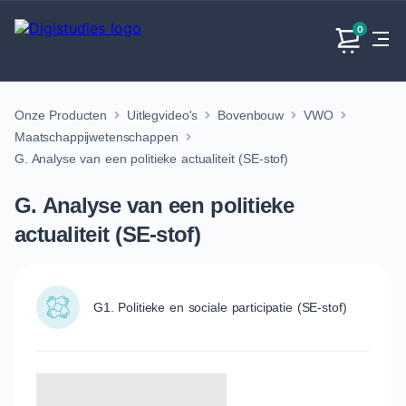
0
Onze Producten
Uitlegvideo's
Bovenbouw
VWO
Exacte
Taalvakken
Maatschappijvakken
Producten
vakken
Maatschappijwetenschappen
Geen
Geen vakken.
G. Analyse van een politieke actualiteit (SE-stof)
Geen
vakken.
vakken.
G. Analyse van een politieke
actualiteit (SE-stof)
G1. Politieke en sociale participatie (SE-stof)