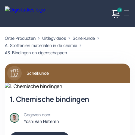
0
Onze Producten
Uitlegvideo's
Scheikunde
Exacte
Taalvakken
Maatschappijvakken
Producten
vakken
A. Stoffen en materialen in de chemie
Geen
Geen vakken.
A3. Bindingen en eigenschappen
Geen
vakken.
vakken.
Scheikunde
1. Chemische bindingen
Gegeven door:
Yoshi Van Heteren