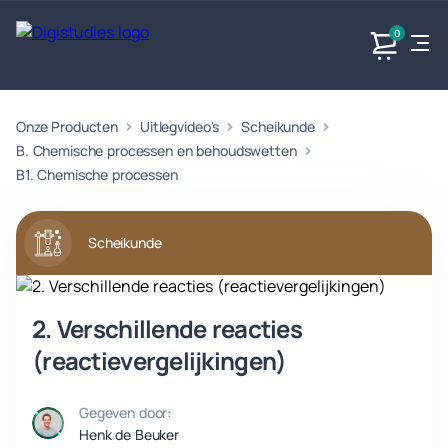
0
Onze Producten
Uitlegvideo's
Scheikunde
Exacte
Taalvakken
Maatschappijvakken
Producten
vakken
B. Chemische processen en behoudswetten
Geen
Geen vakken.
B1. Chemische processen
Geen
vakken.
vakken.
Scheikunde
2. Verschillende reacties
(reactievergelijkingen)
Gegeven door:
Henk de Beuker