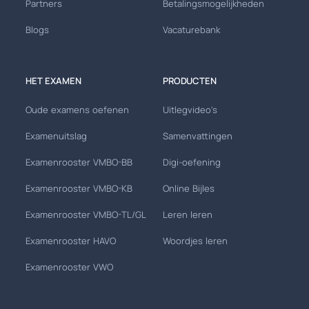
Partners
Betalingsmogelijkheden
Blogs
Vacaturebank
HET EXAMEN
PRODUCTEN
Oude examens oefenen
Uitlegvideo's
Examenuitslag
Samenvattingen
Examenrooster VMBO-BB
Digi-oefening
Examenrooster VMBO-KB
Online Bijles
Examenrooster VMBO-TL/GL
Leren leren
Examenrooster HAVO
Woordjes leren
Examenrooster VWO