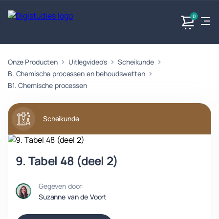
0
Onze Producten
Uitlegvideo's
Scheikunde
Exacte
Taalvakken
Maatschappijvakken
Producten
vakken
B. Chemische processen en behoudswetten
Geen
Geen vakken.
B1. Chemische processen
Geen
vakken.
vakken.
Scheikunde
9. Tabel 48 (deel 2)
Gegeven door:
Suzanne van de Voort