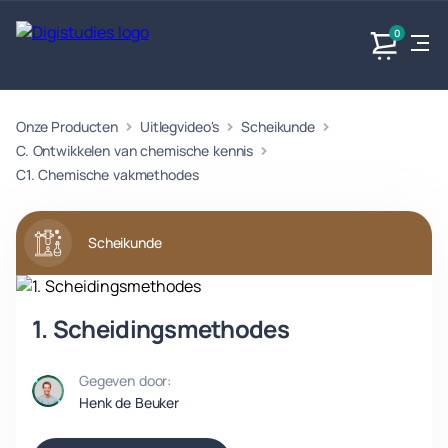
0
Onze Producten
Uitlegvideo's
Scheikunde
Exacte
Taalvakken
Maatschappijvakken
Producten
vakken
C. Ontwikkelen van chemische kennis
Geen
Geen vakken.
C1. Chemische vakmethodes
Geen
vakken.
vakken.
Scheikunde
1. Scheidingsmethodes
Gegeven door:
Henk de Beuker