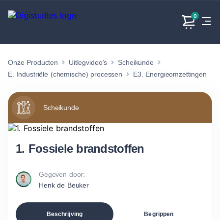
0
Onze Producten
Uitlegvideo's
Scheikunde
Exacte
Taalvakken
Maatschappijvakken
Producten
vakken
E. Industriële (chemische) processen
E3. Energieomzettingen
Geen
Geen vakken.
Geen
vakken.
vakken.
Scheikunde
1. Fossiele brandstoffen
Gegeven door:
Henk de Beuker
Beschrijving
Begrippen