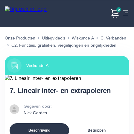
0
Onze Producten
Uitlegvideo's
Wiskunde A
C. Verbanden
Exacte
Taalvakken
Maatschappijvakken
Producten
vakken
C2. Functies, grafieken, vergelijkingen en ongelijkheden
Geen
Geen vakken.
Geen
vakken.
vakken.
Wiskunde A
7. Lineair inter- en extrapoleren
Gegeven door:
Nick Gerdes
Beschrijving
Begrippen