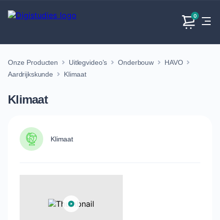
0
Onze Producten
Uitlegvideo's
Onderbouw
HAVO
Exacte
Taalvakken
Maatschappijvakken
Producten
vakken
Aardrijkskunde
Klimaat
Geen
Geen vakken.
Geen
vakken.
Klimaat
vakken.
Klimaat