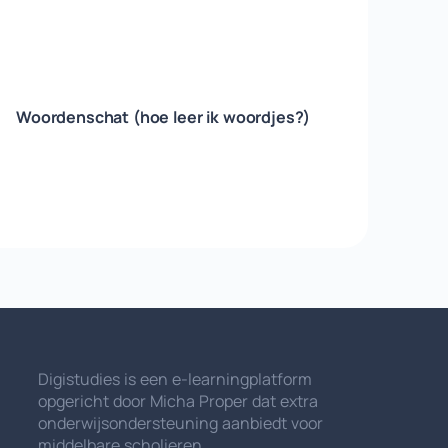
Woordenschat (hoe leer ik woordjes?)
Digistudies is een e-learningplatform
opgericht door Micha Proper dat extra
onderwijsondersteuning aanbiedt voor
middelbare scholieren.