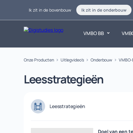
Ik zit in de bovenbouw
Ik zit in de onderbouw
VMBO BB
VMB
Exacte vakken
Onze Producten
Uitlegvideo's
Onderbouw
Taalvakk
VMBO-
Geen vakken.
Geen vak
Leesstrategieën
Leesstrategieën
Doel van een t