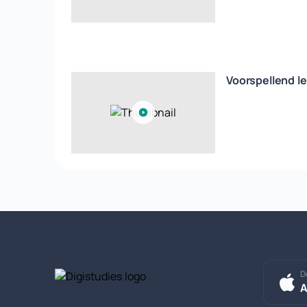
Voorspellend le
D
A