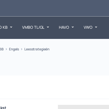
O KB
VMBO TL/GL
HAVO
VWO
en
BB
Engels
Leesstrategieën
Maatschappijvakken
ken.
Geen vakken.
ekst