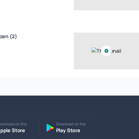
zen (2)
ownload on the
Download on the
pple Store
Play Store