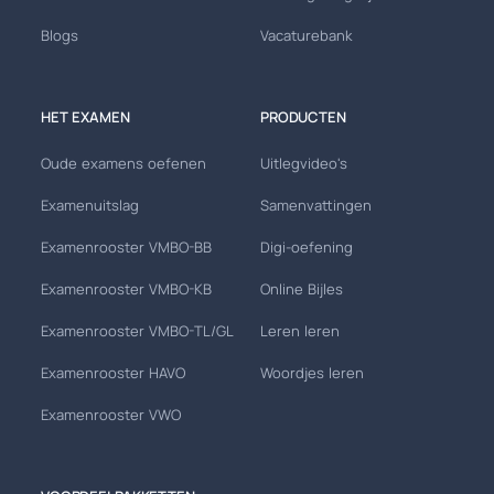
Blogs
Vacaturebank
HET EXAMEN
PRODUCTEN
Oude examens oefenen
Uitlegvideo's
Examenuitslag
Samenvattingen
Examenrooster VMBO-BB
Digi-oefening
Examenrooster VMBO-KB
Online Bijles
Examenrooster VMBO-TL/GL
Leren leren
Examenrooster HAVO
Woordjes leren
Examenrooster VWO