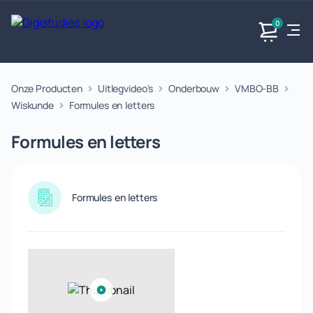
0
Onze Producten
Uitlegvideo's
Onderbouw
VMBO-BB
Exacte
Taalvakken
Maatschappijvakken
Producten
vakken
Wiskunde
Formules en letters
Geen
Geen vakken.
Geen
vakken.
Formules en letters
vakken.
Formules en letters