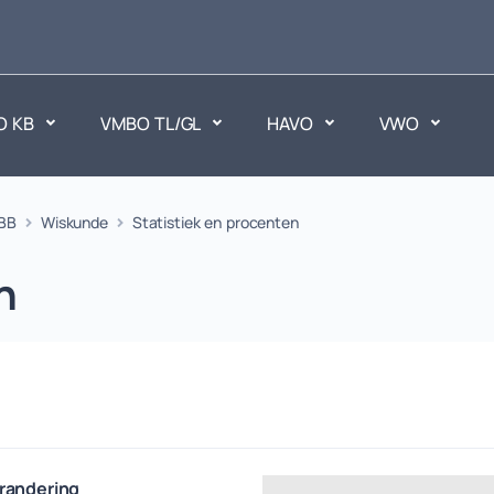
O KB
VMBO TL/GL
HAVO
VWO
en
BB
Wiskunde
Statistiek en procenten
Maatschappijvakken
ken.
Geen vakken.
n
randering