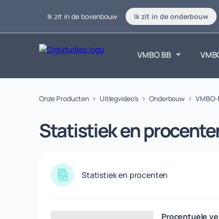
Ik zit in de bovenbouw
Ik zit in de onderbouw
VMBO BB
VMB
Exacte vakken
Onze Producten
Uitlegvideo's
Onderbouw
Taalvakk
VMBO-
Geen vakken.
Geen vak
Statistiek en procente
Statistiek en procenten
Procentuele ve