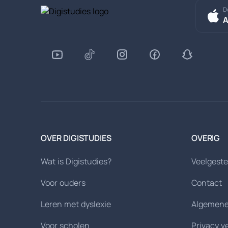
D
A
OVER DIGISTUDIES
OVERIG
Wat is Digistudies?
Veelgeste
Voor ouders
Contact
Leren met dyslexie
Algemene
Voor scholen
Privacy v