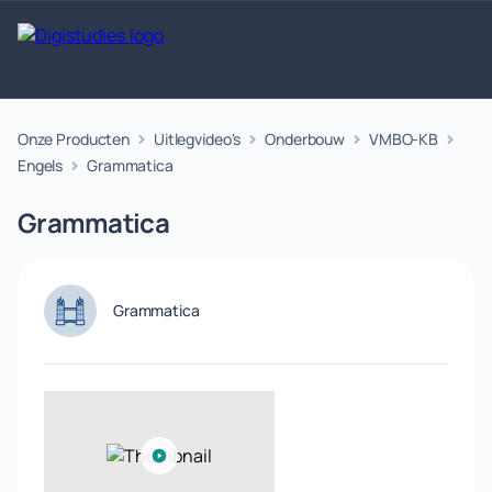
Onze Producten
Uitlegvideo's
Onderbouw
VMBO-KB
Exacte
Taalvakken
Maatschappijvakken
Producten
vakken
Engels
Grammatica
Geen
Geen vakken.
Geen
vakken.
Grammatica
vakken.
Grammatica