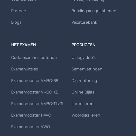
Partners
Betalingsmogelijkheden
Blogs
Vacaturebank
HET EXAMEN
PRODUCTEN
Oude examens oefenen
Uitlegvideo's
Examenuitslag
Samenvattingen
Examenrooster VMBO-BB
Digi-oefening
Examenrooster VMBO-KB
Online Bijles
Examenrooster VMBO-TL/GL
Leren leren
Examenrooster HAVO
Woordjes leren
Examenrooster VWO