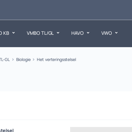
O KB
VMBO TL/GL
HAVO
VWO
en
TL-GL
Biologie
Het verteringsstelsel
Maatschappijvakken
ken.
Geen vakken.
telsel