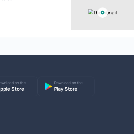
ownload on the
Download on the
pple Store
Play Store