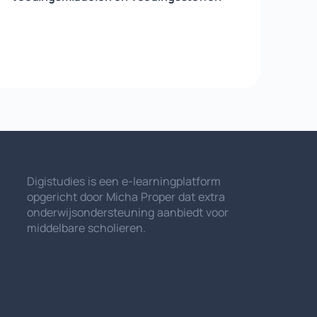
Digistudies is een e-learningplatform
opgericht door Micha Proper dat extra
onderwijsondersteuning aanbiedt voor
middelbare scholieren.