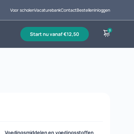
Voor scholen
Vacaturebank
Contact
Bestellen
Inloggen
0
start nu vanaf €12,50
Producten
Voedingsmiddelen en voedingsstoffen