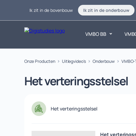
Ik zit in de bovenbouw
Ik zit in de onderbouw
VMBO BB
VMB
Exacte vakken
Onze Producten
Uitlegvideo's
Onderbouw
Taalvakk
VMBO-
Geen vakken.
Geen vak
Het verteringsstelsel
Het verteringsstelsel
Het verteringss