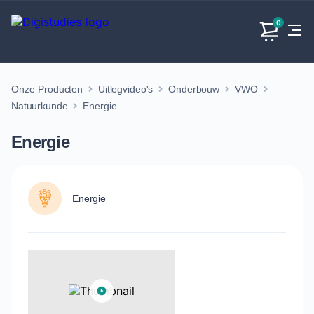
0
Onze Producten
Uitlegvideo's
Onderbouw
VWO
Exacte
Taalvakken
Maatschappijvakken
Producten
vakken
Natuurkunde
Energie
Geen
Geen vakken.
Geen
vakken.
Energie
vakken.
Energie