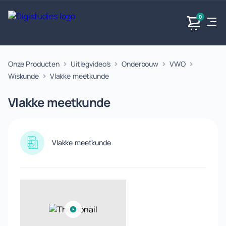
0
Onze Producten
Uitlegvideo's
Onderbouw
VWO
Exacte
Taalvakken
Maatschappijvakken
Producten
vakken
Wiskunde
Vlakke meetkunde
Geen
Geen vakken.
Geen
vakken.
Vlakke meetkunde
vakken.
Vlakke meetkunde