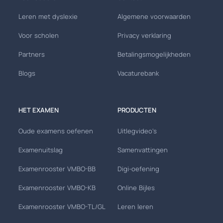
Leren met dyslexie
Algemene voorwaarden
Voor scholen
Privacy verklaring
Partners
Betalingsmogelijkheden
Blogs
Vacaturebank
HET EXAMEN
PRODUCTEN
Oude examens oefenen
Uitlegvideo's
Examenuitslag
Samenvattingen
Examenrooster VMBO-BB
Digi-oefening
Examenrooster VMBO-KB
Online Bijles
Examenrooster VMBO-TL/GL
Leren leren