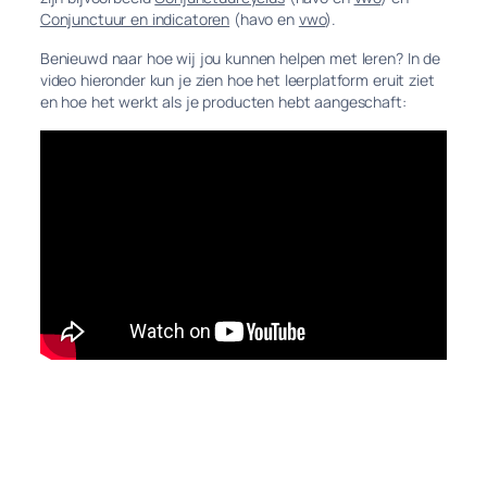
Conjunctuur en indicatoren
(havo en
vwo
).
Benieuwd naar hoe wij jou kunnen helpen met leren? In de
video hieronder kun je zien hoe het leerplatform eruit ziet
en hoe het werkt als je producten hebt aangeschaft: