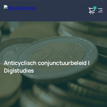
0
Exacte
Taalvakken
Maatschappijvakken
Producten
vakken
Geen
Geen vakken.
Geen
vakken.
vakken.
Anticyclisch conjunctuurbeleid |
Digistudies