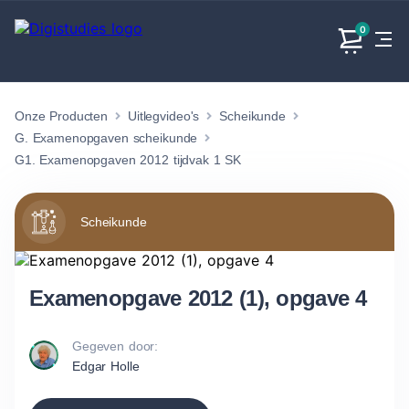
0
Onze Producten
Uitlegvideo's
Scheikunde
Exacte
Taalvakken
Maatschappijvakken
Producten
vakken
G. Examenopgaven scheikunde
Geen
Geen vakken.
G1. Examenopgaven 2012 tijdvak 1 SK
Geen
vakken.
vakken.
Scheikunde
Examenopgave 2012 (1), opgave 4
Gegeven door:
Edgar Holle