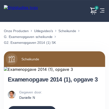
0
Onze Producten
Uitlegvideo's
Scheikunde
Exacte
Taalvakken
Maatschappijvakken
Producten
vakken
G. Examenopgaven scheikunde
Geen
Geen vakken.
G2. Examenopgaven 2014 (1) SK
Geen
vakken.
vakken.
Scheikunde
Examenopgave 2014 (1), opgave 3
Gegeven door:
Danielle N