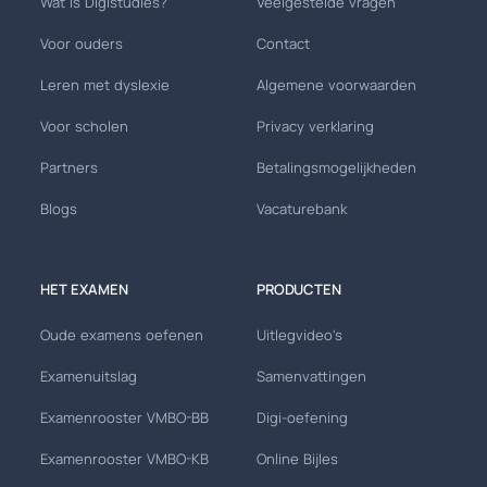
Wat is Digistudies?
Veelgestelde vragen
Voor ouders
Contact
Leren met dyslexie
Algemene voorwaarden
Voor scholen
Privacy verklaring
Partners
Betalingsmogelijkheden
Blogs
Vacaturebank
HET EXAMEN
PRODUCTEN
Oude examens oefenen
Uitlegvideo's
Examenuitslag
Samenvattingen
Examenrooster VMBO-BB
Digi-oefening
Examenrooster VMBO-KB
Online Bijles