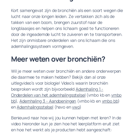
Kort samengevat zijn de bronchiën als een soort wegen die
lucht naar onze longen leiden. Ze vertakken zich als de
takken van een boom, brengen zuurstof naar de
longblaasjes en helpen ons lichaam goed te functioneren
door de ingeademde lucht te zuiveren en te transporteren.
Het zijn onmisbare onderdelen van ons lichaam die ons
ademhalingssysteem vormgeven.
Meer weten over bronchiën?
Wil je meer weten over bronchiën en andere onderwerpen
die daarmee te maken hebben? Bekijk dan al onze
uitlegvideo’s voor biologie! Video’s waarin bronchiën
besproken wordt zijn bijvoorbeeld
Ademhaling 1 -
Onderdelen van het ademhalingsstelsel
(vmbo kb en
vmbo
bb
),
Ademhaling 3 - Aandoeningen
(vmbo kb en
vmbo bb
)
en
Ademhalingsstelsel
(havo en
vwo
)
Benieuwd naar hoe wij jou kunnen helpen met leren? In de
video hieronder kun je zien hoe het leerplatform eruit ziet
en hoe het werkt als je producten hebt aangeschaft: