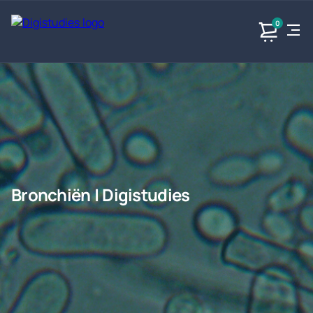
0
Exacte
Taalvakken
Maatschappijvakken
Producten
vakken
Geen
Geen vakken.
Geen
vakken.
vakken.
Bronchiën | Digistudies