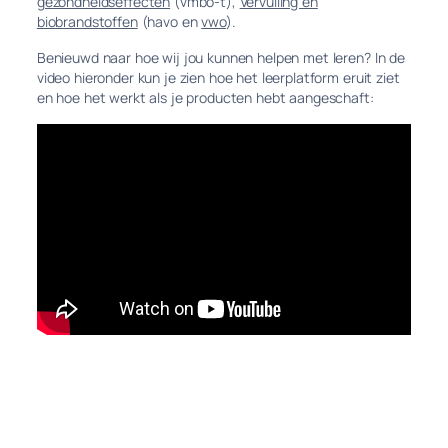
gezondheidseffecten
(vmbo-t),
Vervuiling en
biobrandstoffen
(havo en
vwo
).
Benieuwd naar hoe wij jou kunnen helpen met leren? In de
video hieronder kun je zien hoe het leerplatform eruit ziet
en hoe het werkt als je producten hebt aangeschaft: