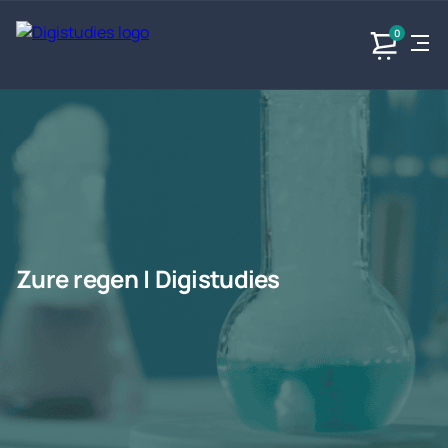
0
Exacte
Taalvakken
Maatschappijvakken
Producten
vakken
Geen
Geen vakken.
Geen
vakken.
vakken.
Zure regen | Digistudies