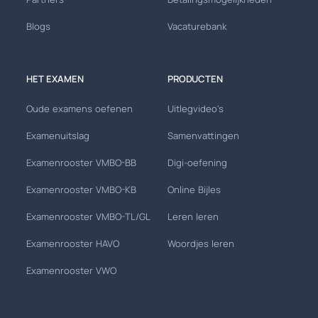
Blogs
Vacaturebank
HET EXAMEN
PRODUCTEN
Oude examens oefenen
Uitlegvideo's
Examenuitslag
Samenvattingen
Examenrooster VMBO-BB
Digi-oefening
Examenrooster VMBO-KB
Online Bijles
Examenrooster VMBO-TL/GL
Leren leren
Examenrooster HAVO
Woordjes leren
Examenrooster VWO