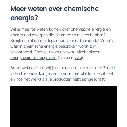
Meer weten over chemische
energie?
Wil je meer te weten komen over chemische energie en
andere onderwerpen die daarmee te maken hebben?
Bekijk dan al onze uitlegvideo’s voor natuurkunde! Video’s
waarin chemische energie besproken wordt zijn
bijvoorbeeld:
Energie
(havo en
vwo
),
Mechanische
energievormen (opgaven)
(havo en
vwo
)
Benieuwd naar hoe wij jou kunnen helpen met leren? In de
video hieronder kun je zien hoe het leerplatform eruit ziet
en hoe het werkt als je producten hebt aangeschaft: