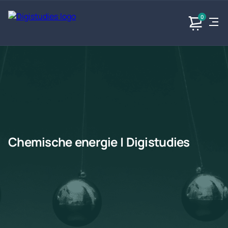
0
Exacte
Taalvakken
Maatschappijvakken
Producten
vakken
Geen
Geen vakken.
Geen
vakken.
vakken.
Chemische energie | Digistudies