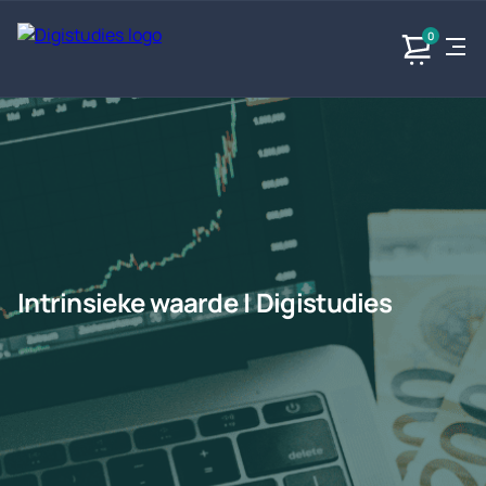
0
Exacte
Taalvakken
Maatschappijvakken
Producten
vakken
Geen
Geen vakken.
Geen
vakken.
vakken.
Intrinsieke waarde | Digistudies