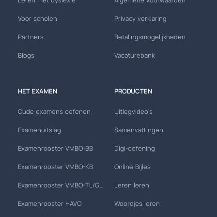
Voor scholen
Privacy verklaring
Partners
Betalingsmogelijkheden
Blogs
Vacaturebank
HET EXAMEN
PRODUCTEN
Oude examens oefenen
Uitlegvideo's
Examenuitslag
Samenvattingen
Examenrooster VMBO-BB
Digi-oefening
Examenrooster VMBO-KB
Online Bijles
Examenrooster VMBO-TL/GL
Leren leren
Examenrooster HAVO
Woordjes leren