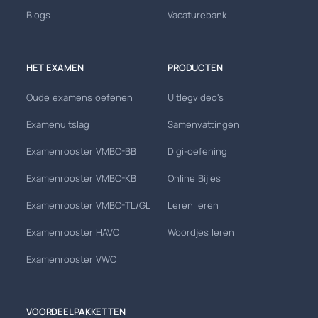
Blogs
Vacaturebank
HET EXAMEN
PRODUCTEN
Oude examens oefenen
Uitlegvideo's
Examenuitslag
Samenvattingen
Examenrooster VMBO-BB
Digi-oefening
Examenrooster VMBO-KB
Online Bijles
Examenrooster VMBO-TL/GL
Leren leren
Examenrooster HAVO
Woordjes leren
Examenrooster VWO
VOORDEELPAKKETTEN