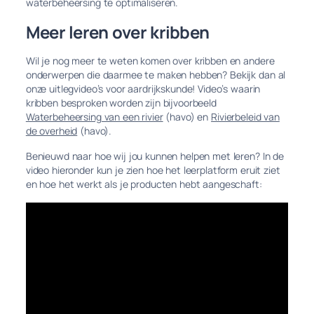
waterbeheersing te optimaliseren.
Meer leren over kribben
Wil je nog meer te weten komen over kribben en andere
onderwerpen die daarmee te maken hebben? Bekijk dan al
onze uitlegvideo’s voor aardrijkskunde! Video’s waarin
kribben besproken worden zijn bijvoorbeeld
Waterbeheersing van een rivier
(havo) en
Rivierbeleid van
de overheid
(havo).
Benieuwd naar hoe wij jou kunnen helpen met leren? In de
video hieronder kun je zien hoe het leerplatform eruit ziet
en hoe het werkt als je producten hebt aangeschaft: