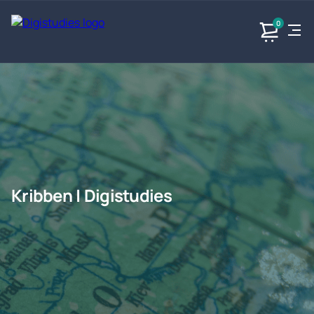
0
Exacte
Taalvakken
Maatschappijvakken
Producten
vakken
Geen
Geen vakken.
Geen
vakken.
vakken.
Kribben | Digistudies