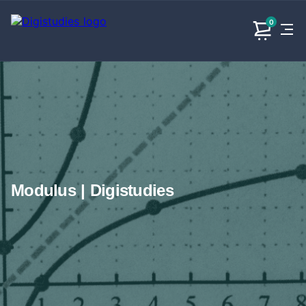
0
Exacte
Taalvakken
Maatschappijvakken
Producten
vakken
Geen
Geen vakken.
Geen
vakken.
vakken.
Modulus | Digistudies