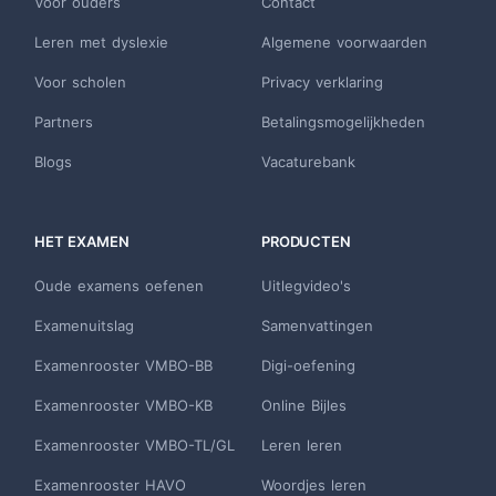
Voor ouders
Contact
Leren met dyslexie
Algemene voorwaarden
Voor scholen
Privacy verklaring
Partners
Betalingsmogelijkheden
Blogs
Vacaturebank
HET EXAMEN
PRODUCTEN
Oude examens oefenen
Uitlegvideo's
Examenuitslag
Samenvattingen
Examenrooster VMBO-BB
Digi-oefening
Examenrooster VMBO-KB
Online Bijles
Examenrooster VMBO-TL/GL
Leren leren
Examenrooster HAVO
Woordjes leren