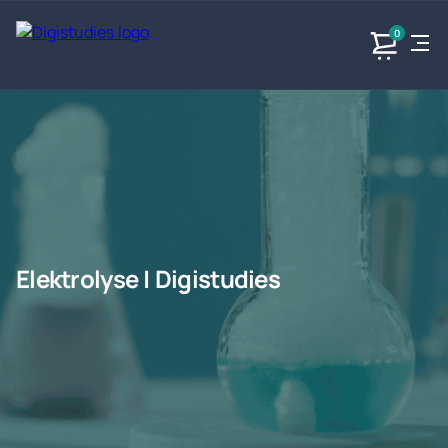
0
Exacte
Taalvakken
Maatschappijvakken
Producten
vakken
Geen
Geen vakken.
Geen
vakken.
vakken.
Elektrolyse | Digistudies