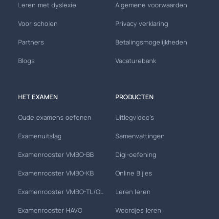
Leren met dyslexie
Algemene voorwaarden
Voor scholen
Privacy verklaring
Partners
Betalingsmogelijkheden
Blogs
Vacaturebank
HET EXAMEN
PRODUCTEN
Oude examens oefenen
Uitlegvideo's
Examenuitslag
Samenvattingen
Examenrooster VMBO-BB
Digi-oefening
Examenrooster VMBO-KB
Online Bijles
Examenrooster VMBO-TL/GL
Leren leren
Examenrooster HAVO
Woordjes leren