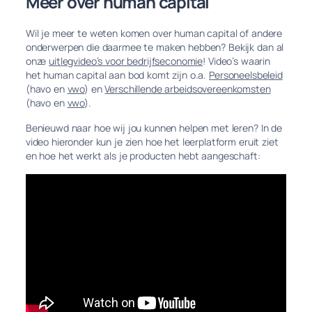
Meer over human capital
Wil je meer te weten komen over human capital of andere
onderwerpen die daarmee te maken hebben? Bekijk dan al
onze
uitlegvideo’s voor bedrijfseconomie
! Video’s waarin
het human capital aan bod komt zijn o.a.
Personeelsbeleid
(havo en
vwo
) en
Verschillende arbeidsovereenkomsten
(havo en
vwo
).
Benieuwd naar hoe wij jou kunnen helpen met leren? In de
video hieronder kun je zien hoe het leerplatform eruit ziet
en hoe het werkt als je producten hebt aangeschaft: