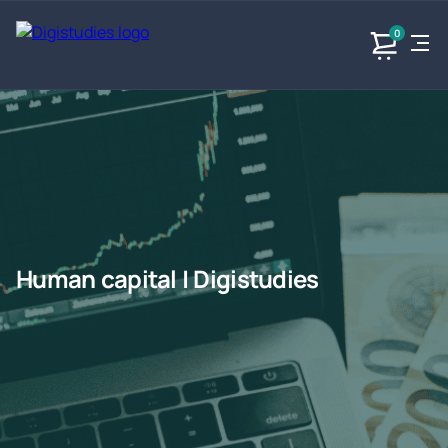
0
Exacte
Taalvakken
Maatschappijvakken
Producten
vakken
Geen
Geen vakken.
Geen
vakken.
vakken.
Human capital | Digistudies