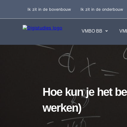
Ik zit in de bovenbouw
Ik zit in de onderbouw
VMBO BB
VM
Exacte vakken
Taalvakk
Geen vakken.
Geen va
Hoe kun je het be
werken)