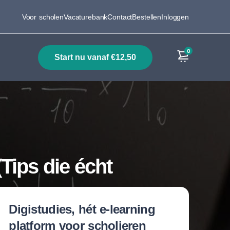
Voor scholen
Vacaturebank
Contact
Bestellen
Inloggen
0
start nu vanaf €12,50
Producten
Tips die écht
Digistudies, hét e-learning
platform voor scholieren