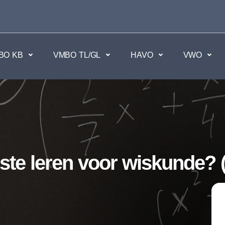
BO KB
VMBO TL/GL
HAVO
VWO
en
Maatschappijvakken
kken.
Geen vakken.
ste leren voor wiskunde? (